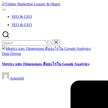
Skip
Online
to
Marketing
content
Learner
SEO & GEO
&
Sharer
SEO & GEO
Posted
Data-Driven
in
Metrics และ Dimensions คืออะไรใน Google Analytics
Posted
Amornrit
by