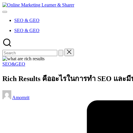
Skip
Online
to
Marketing
content
Learner
SEO & GEO
&
Sharer
SEO & GEO
Posted
SEO&GEO
in
Rich Results คืออะไรในการทำ SEO และมี
Posted
Amornrit
by